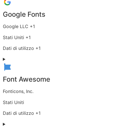
Google Fonts
Azienda:
Google LLC +1
Luogo
Stati Uniti +1
del
Dati
Dati di utilizzo +1
trattamento:
Personali
trattati:
Font Awesome
Azienda:
Fonticons, Inc.
Luogo
Stati Uniti
del
Dati
Dati di utilizzo +1
trattamento:
Personali
trattati: