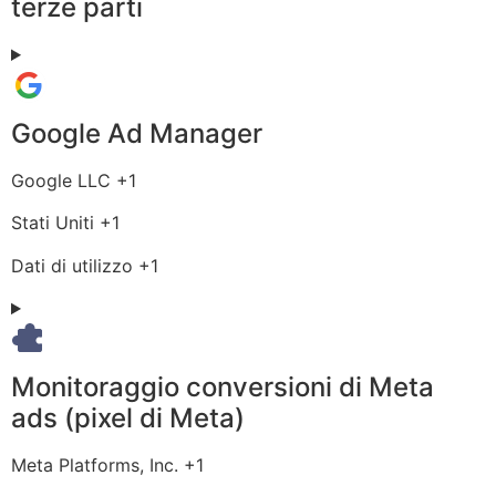
terze parti
Google Ad Manager
Azienda:
Google LLC +1
Luogo
Stati Uniti +1
del
Dati
Dati di utilizzo +1
trattamento:
Personali
trattati:
Monitoraggio conversioni di Meta
ads (pixel di Meta)
Azienda:
Meta Platforms, Inc. +1