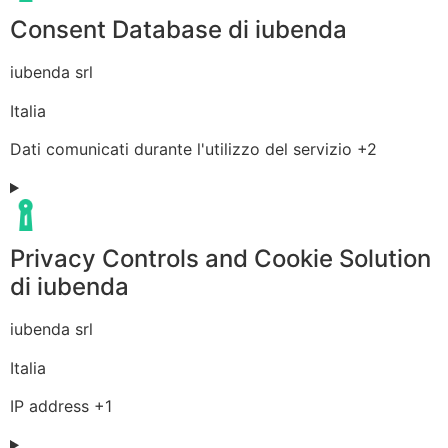
Consent Database di iubenda
Azienda:
iubenda srl
Luogo
Italia
del
Dati
Dati comunicati durante l'utilizzo del servizio +2
trattamento:
Personali
trattati:
Privacy Controls and Cookie Solution
di iubenda
Azienda:
iubenda srl
Luogo
Italia
del
Dati
IP address +1
trattamento:
Personali