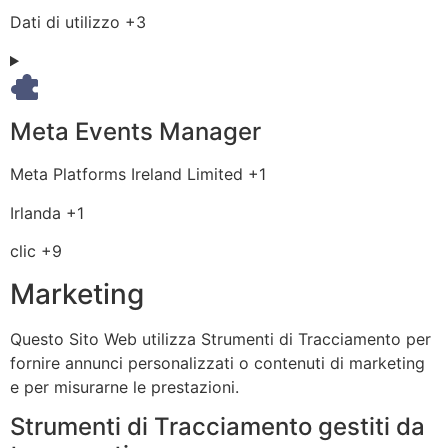
del
Dati
Dati di utilizzo +3
trattamento:
Personali
trattati:
Meta Events Manager
Azienda:
Meta Platforms Ireland Limited +1
Luogo
Irlanda +1
del
Dati
clic +9
trattamento:
Personali
Marketing
trattati:
Questo Sito Web utilizza Strumenti di Tracciamento per
fornire annunci personalizzati o contenuti di marketing
e per misurarne le prestazioni.
Strumenti di Tracciamento gestiti da