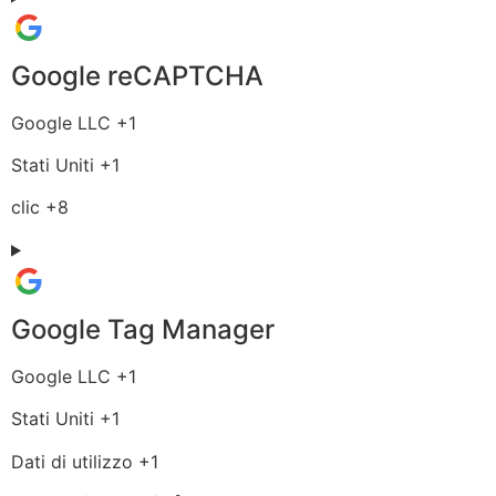
trattati:
Google reCAPTCHA
Azienda:
Google LLC +1
Luogo
Stati Uniti +1
del
Dati
clic +8
trattamento:
Personali
trattati:
Google Tag Manager
Azienda:
Google LLC +1
Luogo
Stati Uniti +1
del
Dati
Dati di utilizzo +1
trattamento:
Personali