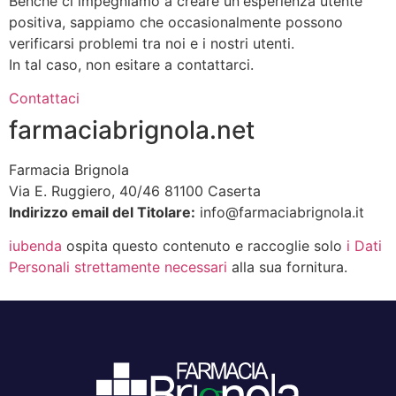
Benché ci impegniamo a creare un'esperienza utente
positiva, sappiamo che occasionalmente possono
verificarsi problemi tra noi e i nostri utenti.
In tal caso, non esitare a contattarci.
Contattaci
Footer
farmaciabrignola.net
Farmacia Brignola
Via E. Ruggiero, 40/46 81100 Caserta
Indirizzo email del Titolare:
info@farmaciabrignola.it
iubenda
ospita questo contenuto e raccoglie solo
i Dati
Personali strettamente necessari
alla sua fornitura.