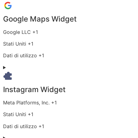
Google Maps Widget
Azienda:
Google LLC +1
Luogo
Stati Uniti +1
del
Dati
Dati di utilizzo +1
trattamento:
Personali
trattati:
Instagram Widget
Azienda:
Meta Platforms, Inc. +1
Luogo
Stati Uniti +1
del
Dati
Dati di utilizzo +1
trattamento:
Personali